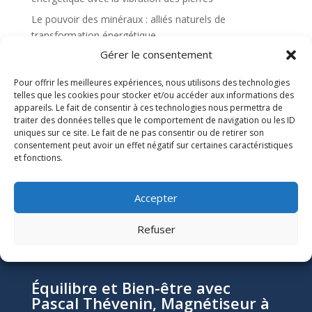
Le pouvoir des minéraux : alliés naturels de
transformation énergétique
Gérer le consentement
Formation en soins quantiques à Nantes : pour qui,
pour quoi et avec quels résultats ?
Pour offrir les meilleures expériences, nous utilisons des technologies
Abondance : comment l’inviter pleinement dans sa vie ?
telles que les cookies pour stocker et/ou accéder aux informations des
appareils. Le fait de consentir à ces technologies nous permettra de
Soins quantiques : comment ça fonctionne vraiment ?
traiter des données telles que le comportement de navigation ou les ID
uniques sur ce site. Le fait de ne pas consentir ou de retirer son
consentement peut avoir un effet négatif sur certaines caractéristiques
Recent Comments
et fonctions.
Aucun commentaire à afficher.
Accepter
Refuser
Équilibre et Bien-être avec
Pascal Thévenin, Magnétiseur à