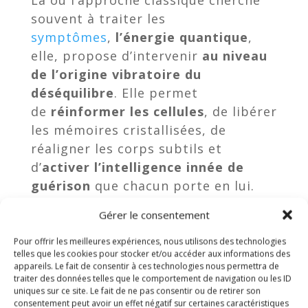
souvent à traiter les
symptômes
,
l’énergie quantique
,
elle, propose d’intervenir
au niveau
de l’origine vibratoire du
déséquilibre
. Elle permet
de
réinformer les cellules
, de libérer
les mémoires cristallisées, de
réaligner les corps subtils et
d’
activer l’intelligence innée de
guérison
que chacun porte en lui.
Gérer le consentement
De plus, l’être humain est
un
émetteur-récepteur d’énergie
.
Pour offrir les meilleures expériences, nous utilisons des technologies
Ce que nous pensons, ressentons et
telles que les cookies pour stocker et/ou accéder aux informations des
appareils. Le fait de consentir à ces technologies nous permettra de
croyons influence notre réalité. Nos
traiter des données telles que le comportement de navigation ou les ID
vibrations internes attirent ou
uniques sur ce site. Le fait de ne pas consentir ou de retirer son
consentement peut avoir un effet négatif sur certaines caractéristiques