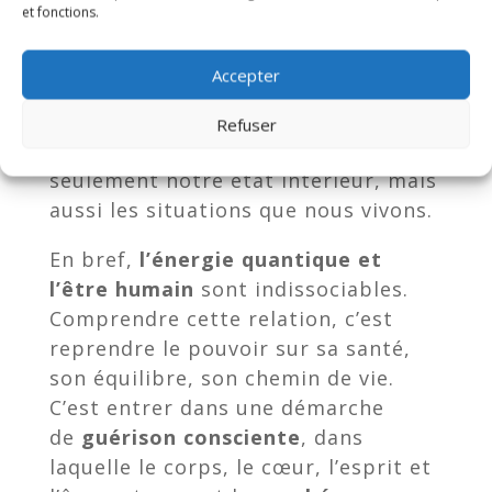
repoussent certaines expériences. En
et fonctions.
rééquilibrant notre champ
énergétique grâce à l’énergie
Accepter
quantique, nous
modifions notre
fréquence d’émission
, ce qui peut
Refuser
transformer en profondeur non
seulement notre état intérieur, mais
aussi les situations que nous vivons.
En bref,
l’énergie quantique et
l’être humain
sont indissociables.
Comprendre cette relation, c’est
reprendre le pouvoir sur sa santé,
son équilibre, son chemin de vie.
C’est entrer dans une démarche
de
guérison consciente
, dans
laquelle le corps, le cœur, l’esprit et