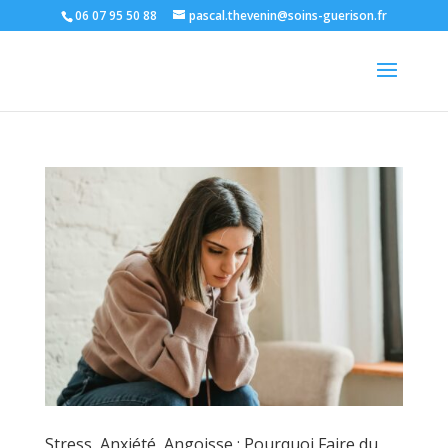
06 07 95 50 88
pascal.thevenin@soins-guerison.fr
Stress, Anxiété, Angoisse : Pourquoi Faire du