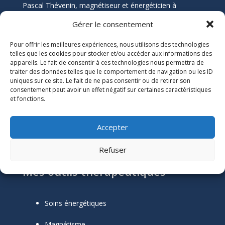
Pascal Thévenin, magnétiseur et énergéticien à
Nantes, vous accompagne vers un mieux-être durable
Gérer le consentement
grâce aux soins énergétiques. Que vous souffriez de
douleurs chroniques, de stress, ou de blocages
Pour offrir les meilleures expériences, nous utilisons des technologies
émotionnels, ses soins naturels et holistiques sont
telles que les cookies pour stocker et/ou accéder aux informations des
appareils. Le fait de consentir à ces technologies nous permettra de
conçus pour harmoniser votre énergie et restaurer
traiter des données telles que le comportement de navigation ou les ID
votre équilibre.
uniques sur ce site. Le fait de ne pas consentir ou de retirer son
consentement peut avoir un effet négatif sur certaines caractéristiques
Informations Légales
et fonctions.

Numéro SIRET :
51118684300039
Accepter
Mentions Légales
Refuser
Mes outils thérapeutiques
Soins énergétiques
Magnétisme