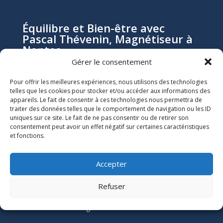
Équilibre et Bien-être avec
Pascal Thévenin, Magnétiseur à
Nantes
Gérer le consentement
Pascal Thévenin, magnétiseur et énergéticien à
Pour offrir les meilleures expériences, nous utilisons des technologies
telles que les cookies pour stocker et/ou accéder aux informations des
Nantes, vous accompagne vers un mieux-être durable
appareils. Le fait de consentir à ces technologies nous permettra de
grâce aux soins énergétiques. Que vous souffriez de
traiter des données telles que le comportement de navigation ou les ID
douleurs chroniques, de stress, ou de blocages
uniques sur ce site. Le fait de ne pas consentir ou de retirer son
émotionnels, ses soins naturels et holistiques sont
consentement peut avoir un effet négatif sur certaines caractéristiques
et fonctions.
conçus pour harmoniser votre énergie et restaurer
votre équilibre.
Accepter
Informations Légales

Refuser
Numéro SIRET :
51118684300039
Mentions Légales