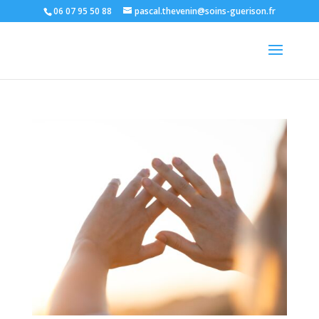
06 07 95 50 88
pascal.thevenin@soins-guerison.fr