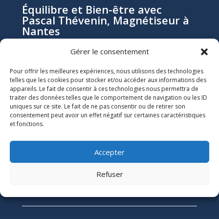
Équilibre et Bien-être avec
Pascal Thévenin, Magnétiseur à
Nantes
Gérer le consentement
Pascal Thévenin, magnétiseur et énergéticien à
Pour offrir les meilleures expériences, nous utilisons des technologies
Nantes, vous accompagne vers un mieux-être durable
telles que les cookies pour stocker et/ou accéder aux informations des
grâce aux soins énergétiques. Que vous souffriez de
appareils. Le fait de consentir à ces technologies nous permettra de
douleurs chroniques, de stress, ou de blocages
traiter des données telles que le comportement de navigation ou les ID
émotionnels, ses soins naturels et holistiques sont
uniques sur ce site. Le fait de ne pas consentir ou de retirer son
consentement peut avoir un effet négatif sur certaines caractéristiques
conçus pour harmoniser votre énergie et restaurer
et fonctions.
votre équilibre.
Accepter
Informations Légales

Numéro SIRET :
51118684300039
Refuser
Mentions Légales