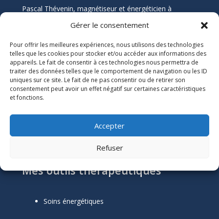
Pascal Thévenin, magnétiseur et énergéticien à
Nantes, vous accompagne vers un mieux-être durable
Gérer le consentement
grâce aux soins énergétiques. Que vous souffriez de
douleurs chroniques, de stress, ou de blocages
Pour offrir les meilleures expériences, nous utilisons des technologies
émotionnels, ses soins naturels et holistiques sont
telles que les cookies pour stocker et/ou accéder aux informations des
appareils. Le fait de consentir à ces technologies nous permettra de
conçus pour harmoniser votre énergie et restaurer
traiter des données telles que le comportement de navigation ou les ID
votre équilibre.
uniques sur ce site. Le fait de ne pas consentir ou de retirer son
consentement peut avoir un effet négatif sur certaines caractéristiques
et fonctions.
Informations Légales

Numéro SIRET :
51118684300039
Accepter
Mentions Légales
Refuser
Mes outils thérapeutiques
Soins énergétiques