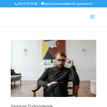
06 07 95 50 88
pascal.thevenin@soins-guerison.fr
Hypnose Éricksonienne