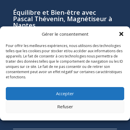
Équilibre et Bien-être avec
Pascal Thévenin, Magnétiseur à
Nantes
Gérer le consentement
Pascal Thévenin, magnétiseur et énergéticien à
Pour offrir les meilleures expériences, nous utilisons des technologies
Nantes, vous accompagne vers un mieux-être durable
telles que les cookies pour stocker et/ou accéder aux informations des
appareils. Le fait de consentir à ces technologies nous permettra de
grâce aux soins énergétiques. Que vous souffriez de
traiter des données telles que le comportement de navigation ou les ID
douleurs chroniques, de stress, ou de blocages
uniques sur ce site. Le fait de ne pas consentir ou de retirer son
émotionnels, ses soins naturels et holistiques sont
consentement peut avoir un effet négatif sur certaines caractéristiques
conçus pour harmoniser votre énergie et restaurer
et fonctions.
votre équilibre.
Accepter
Informations Légales

Numéro SIRET :
51118684300039
Refuser
Mentions Légales