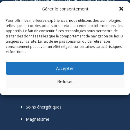
grâce aux soins énergétiques. Que vous souffriez de
Gérer le consentement
douleurs chroniques, de stress, ou de blocages
émotionnels, ses soins naturels et holistiques sont
Pour offrir les meilleures expériences, nous utilisons des technologies
telles que les cookies pour stocker et/ou accéder aux informations des
conçus pour harmoniser votre énergie et restaurer
appareils. Le fait de consentir à ces technologies nous permettra de
votre équilibre.
traiter des données telles que le comportement de navigation ou les ID
uniques sur ce site. Le fait de ne pas consentir ou de retirer son
Informations Légales
consentement peut avoir un effet négatif sur certaines caractéristiques

et fonctions.
Numéro SIRET :
51118684300039
Mentions Légales
Accepter
Refuser
Mes outils thérapeutiques
Soins énergétiques
Magnétisme