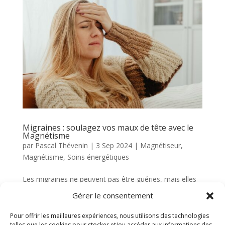
Migraines : soulagez vos maux de tête avec le
Magnétisme
par
Pascal Thévenin
|
3 Sep 2024
|
Magnétiseur
,
Magnétisme
,
Soins énergétiques
Les migraines ne peuvent pas être guéries, mais elles
peuvent être maîtrisées. Le magnétisme peut réduire
Gérer le consentement
l’intensité et la fréquence des migraines, soulager la
douleur et apporter bien-être et équilibre.
Pour offrir les meilleures expériences, nous utilisons des technologies
telles que les cookies pour stocker et/ou accéder aux informations des