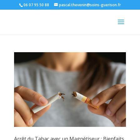
06 07 95 50 88
pascal.thevenin@soins-guerison.fr
Arrêt du Tabac avec un Magnétiseur : Bienfaits