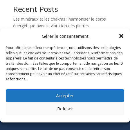
Recent Posts
Les minéraux et les chakras : harmoniser le corps
énergétique avec la vibration des pierres
Le pouvoir des minéraux : alliés naturels de
Gérer le consentement
transformation énergétique
Pour offrir les meilleures expériences, nous utilisons des technologies
Formation en soins quantiques à Nantes : pour qui,
telles que les cookies pour stocker et/ou accéder aux informations des
pour quoi et avec quels résultats ?
appareils. Le fait de consentir à ces technologies nous permettra de
traiter des données telles que le comportement de navigation ou les ID
Abondance : comment l’inviter pleinement dans sa vie ?
uniques sur ce site. Le fait de ne pas consentir ou de retirer son
Soins quantiques : comment ça fonctionne vraiment ?
consentement peut avoir un effet négatif sur certaines caractéristiques
et fonctions.
Recent Comments
Accepter
Aucun commentaire à afficher.
Refuser