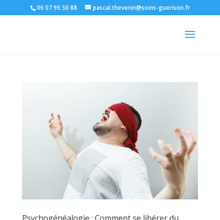
06 07 95 50 88
pascal.thevenin@soins-guerison.fr
Psychogénéalogie : Comment se libérer du