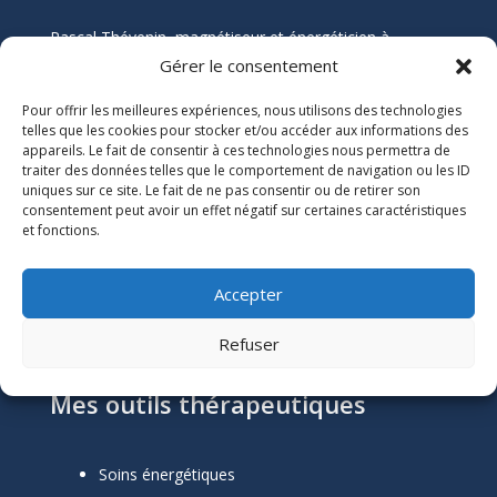
Pascal Thévenin, magnétiseur et énergéticien à
Nantes, vous accompagne vers un mieux-être durable
Gérer le consentement
grâce aux soins énergétiques. Que vous souffriez de
Pour offrir les meilleures expériences, nous utilisons des technologies
douleurs chroniques, de stress, ou de blocages
telles que les cookies pour stocker et/ou accéder aux informations des
émotionnels, ses soins naturels et holistiques sont
appareils. Le fait de consentir à ces technologies nous permettra de
conçus pour harmoniser votre énergie et restaurer
traiter des données telles que le comportement de navigation ou les ID
votre équilibre.
uniques sur ce site. Le fait de ne pas consentir ou de retirer son
consentement peut avoir un effet négatif sur certaines caractéristiques
et fonctions.
Informations Légales

Numéro SIRET :
51118684300039
Accepter
Mentions Légales
Refuser
Mes outils thérapeutiques
Soins énergétiques