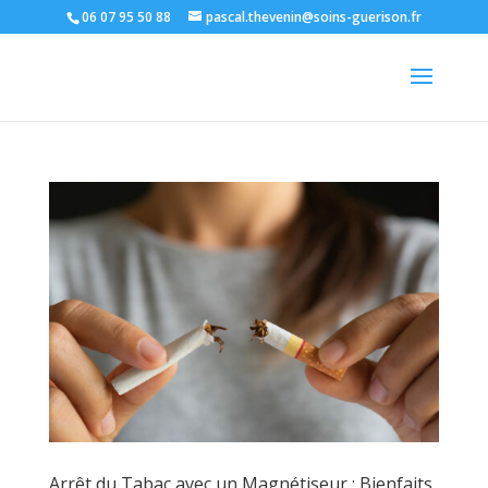
06 07 95 50 88
pascal.thevenin@soins-guerison.fr
Arrêt du Tabac avec un Magnétiseur : Bienfaits