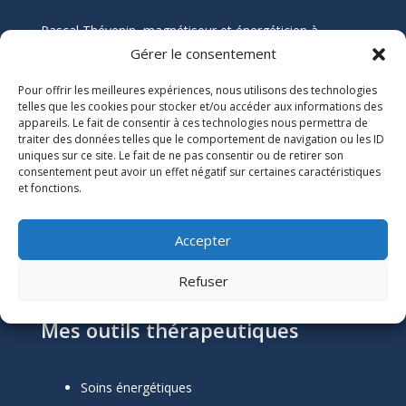
Pascal Thévenin, magnétiseur et énergéticien à
Nantes, vous accompagne vers un mieux-être durable
Gérer le consentement
grâce aux soins énergétiques. Que vous souffriez de
Pour offrir les meilleures expériences, nous utilisons des technologies
douleurs chroniques, de stress, ou de blocages
telles que les cookies pour stocker et/ou accéder aux informations des
émotionnels, ses soins naturels et holistiques sont
appareils. Le fait de consentir à ces technologies nous permettra de
conçus pour harmoniser votre énergie et restaurer
traiter des données telles que le comportement de navigation ou les ID
votre équilibre.
uniques sur ce site. Le fait de ne pas consentir ou de retirer son
consentement peut avoir un effet négatif sur certaines caractéristiques
et fonctions.
Informations Légales

Numéro SIRET :
51118684300039
Accepter
Mentions Légales
Refuser
Mes outils thérapeutiques
Soins énergétiques