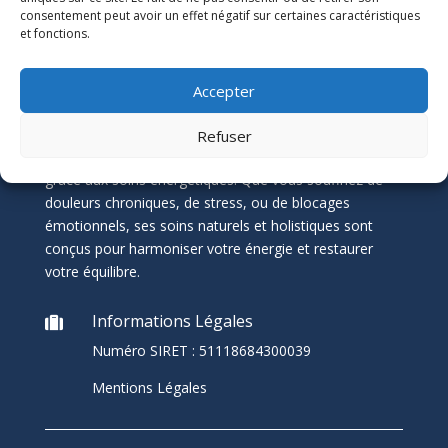
consentement peut avoir un effet négatif sur certaines caractéristiques
Équilibre et Bien-être avec
et fonctions.
Pascal Thévenin, Magnétiseur à
Nantes
Accepter
Pascal Thévenin, magnétiseur et énergéticien à
Refuser
Nantes, vous accompagne vers un mieux-être durable
grâce aux soins énergétiques. Que vous souffriez de
douleurs chroniques, de stress, ou de blocages
émotionnels, ses soins naturels et holistiques sont
conçus pour harmoniser votre énergie et restaurer
votre équilibre.
Informations Légales

Numéro SIRET :
51118684300039
Mentions Légales