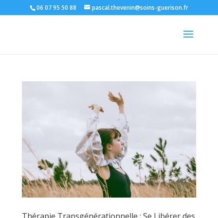
06 07 95 50 88
pascal.thevenin@soins-guerison.fr
Thérapie Transgénérationnelle : Se Libérer des