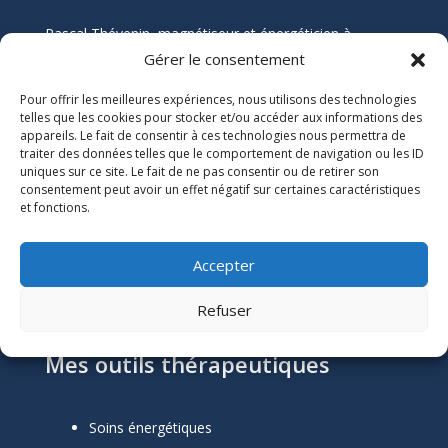
Pascal Thévenin, magnétiseur et énergéticien à
Nantes, vous accompagne vers un mieux-être durable
Gérer le consentement
grâce aux soins énergétiques. Que vous souffriez de
Pour offrir les meilleures expériences, nous utilisons des technologies
douleurs chroniques, de stress, ou de blocages
telles que les cookies pour stocker et/ou accéder aux informations des
émotionnels, ses soins naturels et holistiques sont
appareils. Le fait de consentir à ces technologies nous permettra de
conçus pour harmoniser votre énergie et restaurer
traiter des données telles que le comportement de navigation ou les ID
votre équilibre.
uniques sur ce site. Le fait de ne pas consentir ou de retirer son
consentement peut avoir un effet négatif sur certaines caractéristiques
et fonctions.
Informations Légales

Numéro SIRET :
51118684300039
Accepter
Mentions Légales
Refuser
Mes outils thérapeutiques
Soins énergétiques