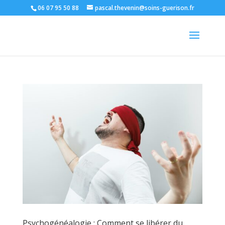
06 07 95 50 88
pascal.thevenin@soins-guerison.fr
Psychogénéalogie : Comment se libérer du