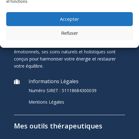
et fonctions.
Nantes
Accepter
Pascal Thévenin, magnétiseur et énergéticien à
Nantes, vous accompagne vers un mieux-être durable
Refuser
grâce aux soins énergétiques. Que vous souffriez de
douleurs chroniques, de stress, ou de blocages
émotionnels, ses soins naturels et holistiques sont
conçus pour harmoniser votre énergie et restaurer
votre équilibre.
Informations Légales

Numéro SIRET :
51118684300039
Mentions Légales
Mes outils thérapeutiques