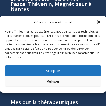
Pascal Thévenin, Magnétiseur à
Nantes
Gérer le consentement
Pascal Thévenin, magnétiseur et énergéticien à
Nantes, vous accompagne vers un mieux-être durable
Pour offrir les meilleures expériences, nous utilisons des technologies
grâce aux soins énergétiques. Que vous souffriez de
telles que les cookies pour stocker et/ou accéder aux informations des
douleurs chroniques, de stress, ou de blocages
appareils. Le fait de consentir à ces technologies nous permettra de
traiter des données telles que le comportement de navigation ou les ID
émotionnels, ses soins naturels et holistiques sont
uniques sur ce site. Le fait de ne pas consentir ou de retirer son
conçus pour harmoniser votre énergie et restaurer
consentement peut avoir un effet négatif sur certaines caractéristiques
votre équilibre.
et fonctions.
Informations Légales

Accepter
Numéro SIRET :
51118684300039
Refuser
Mentions Légales
Mes outils thérapeutiques