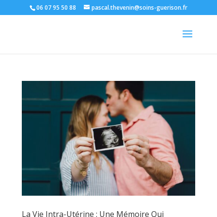
06 07 95 50 88
pascal.thevenin@soins-guerison.fr
La Vie Intra-Utérine : Une Mémoire Qui