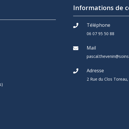
Informations de c
Téléphone

06 07 95 50 88
Mail

pascal.thevenin@soins-
Adresse

2 Rue du Clos Toreau
s)