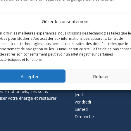
Gérer le consentement
r offrir les meilleures expériences, nous utilisons des technologies telles que l
kies pour stocker et/ou accéder aux informations des appareils. Le fait de
sentir à ces technologies nous permettra de traiter des données telles que le
portement de navigation ou les ID uniques sur ce site. Le fait de ne pas consen
ascal Thévenin,
Les horaires du c
de retirer son consentement peut avoir un effet négatif sur certaines
actéristiques et fonctions.
Lundi
Accepter
Refuser
à Nantes, vous accompagne
Mardi
gétiques. Que vous souffriez
Mercredi
es émotionnels, ses soins
Jeudi
ser votre énergie et restaurer
Vendredi
Samedi
Dimanche