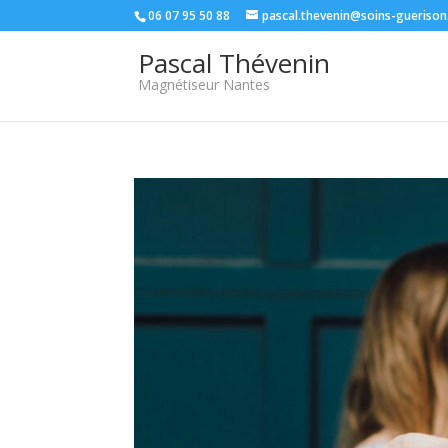
06 07 95 50 88
pascal.thevenin@soins-guerison
Pascal Thévenin
Magnétiseur Nantes