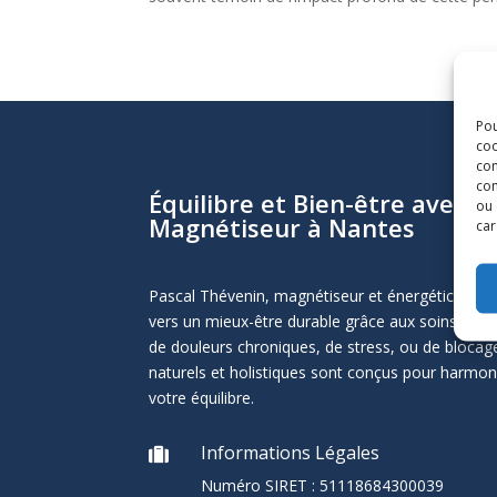
Pou
coo
con
com
Équilibre et Bien-être avec P
ou 
Magnétiseur à Nantes
car
Pascal Thévenin, magnétiseur et énergéticien 
vers un mieux-être durable grâce aux soins éner
de douleurs chroniques, de stress, ou de blocag
naturels et holistiques sont conçus pour harmoni
votre équilibre.
Informations Légales

Numéro SIRET :
51118684300039