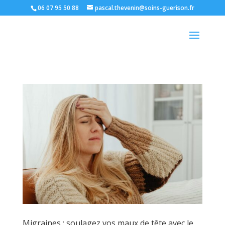
06 07 95 50 88
pascal.thevenin@soins-guerison.fr
Migraines : soulagez vos maux de tête avec le