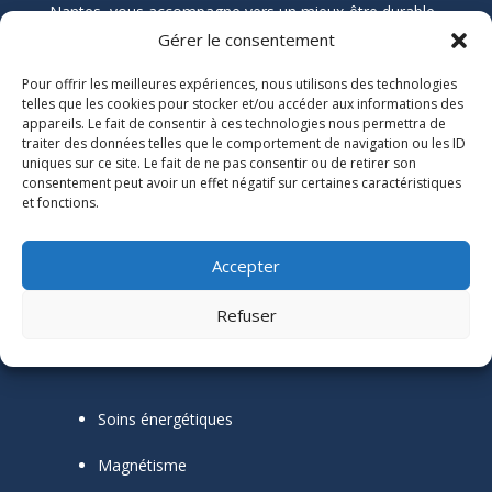
Nantes, vous accompagne vers un mieux-être durable
grâce aux soins énergétiques. Que vous souffriez de
Gérer le consentement
douleurs chroniques, de stress, ou de blocages
Pour offrir les meilleures expériences, nous utilisons des technologies
émotionnels, ses soins naturels et holistiques sont
telles que les cookies pour stocker et/ou accéder aux informations des
conçus pour harmoniser votre énergie et restaurer
appareils. Le fait de consentir à ces technologies nous permettra de
votre équilibre.
traiter des données telles que le comportement de navigation ou les ID
uniques sur ce site. Le fait de ne pas consentir ou de retirer son
consentement peut avoir un effet négatif sur certaines caractéristiques
Informations Légales

et fonctions.
Numéro SIRET :
51118684300039
Accepter
Mentions Légales
Refuser
Mes outils thérapeutiques
Soins énergétiques
Magnétisme