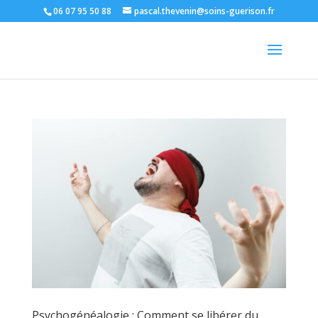
06 07 95 50 88
pascal.thevenin@soins-guerison.fr
Psychogénéalogie : Comment se libérer du