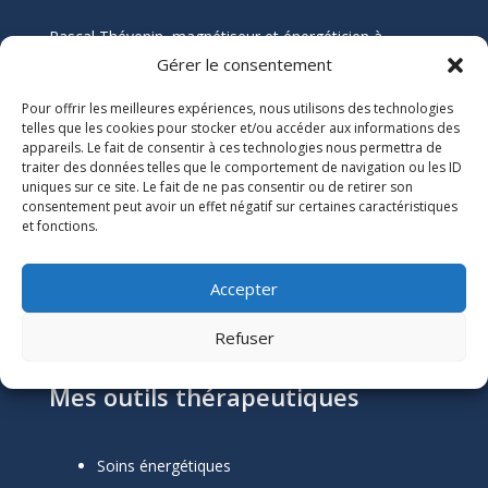
Pascal Thévenin, magnétiseur et énergéticien à
Nantes, vous accompagne vers un mieux-être durable
Gérer le consentement
grâce aux soins énergétiques. Que vous souffriez de
Pour offrir les meilleures expériences, nous utilisons des technologies
douleurs chroniques, de stress, ou de blocages
telles que les cookies pour stocker et/ou accéder aux informations des
émotionnels, ses soins naturels et holistiques sont
appareils. Le fait de consentir à ces technologies nous permettra de
conçus pour harmoniser votre énergie et restaurer
traiter des données telles que le comportement de navigation ou les ID
votre équilibre.
uniques sur ce site. Le fait de ne pas consentir ou de retirer son
consentement peut avoir un effet négatif sur certaines caractéristiques
et fonctions.
Informations Légales

Numéro SIRET :
51118684300039
Accepter
Mentions Légales
Refuser
Mes outils thérapeutiques
Soins énergétiques