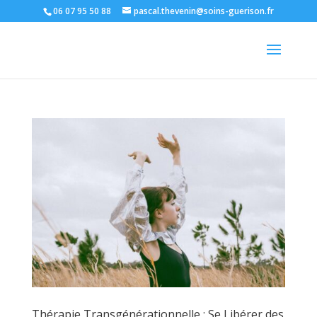
06 07 95 50 88
pascal.thevenin@soins-guerison.fr
Thérapie Transgénérationnelle : Se Libérer des