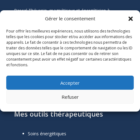
Pascal Thévenin, magnétiseur et énergéticien à
Nantes, vous accompagne vers un mieux-être durable
Gérer le consentement
grâce aux soins énergétiques. Que vous souffriez de
Pour offrir les meilleures expériences, nous utilisons des technologies
douleurs chroniques, de stress, ou de blocages
telles que les cookies pour stocker et/ou accéder aux informations des
émotionnels, ses soins naturels et holistiques sont
appareils. Le fait de consentir à ces technologies nous permettra de
conçus pour harmoniser votre énergie et restaurer
traiter des données telles que le comportement de navigation ou les ID
votre équilibre.
uniques sur ce site. Le fait de ne pas consentir ou de retirer son
consentement peut avoir un effet négatif sur certaines caractéristiques
et fonctions.
Informations Légales

Numéro SIRET :
51118684300039
Accepter
Mentions Légales
Refuser
Mes outils thérapeutiques
Soins énergétiques