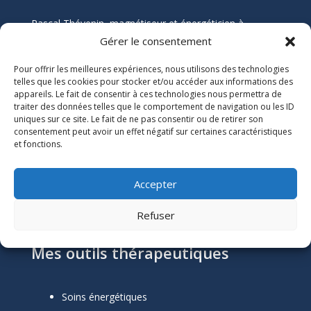
Pascal Thévenin, magnétiseur et énergéticien à
Nantes, vous accompagne vers un mieux-être durable
Gérer le consentement
grâce aux soins énergétiques. Que vous souffriez de
Pour offrir les meilleures expériences, nous utilisons des technologies
douleurs chroniques, de stress, ou de blocages
telles que les cookies pour stocker et/ou accéder aux informations des
émotionnels, ses soins naturels et holistiques sont
appareils. Le fait de consentir à ces technologies nous permettra de
conçus pour harmoniser votre énergie et restaurer
traiter des données telles que le comportement de navigation ou les ID
votre équilibre.
uniques sur ce site. Le fait de ne pas consentir ou de retirer son
consentement peut avoir un effet négatif sur certaines caractéristiques
et fonctions.
Informations Légales

Numéro SIRET :
51118684300039
Accepter
Mentions Légales
Refuser
Mes outils thérapeutiques
Soins énergétiques