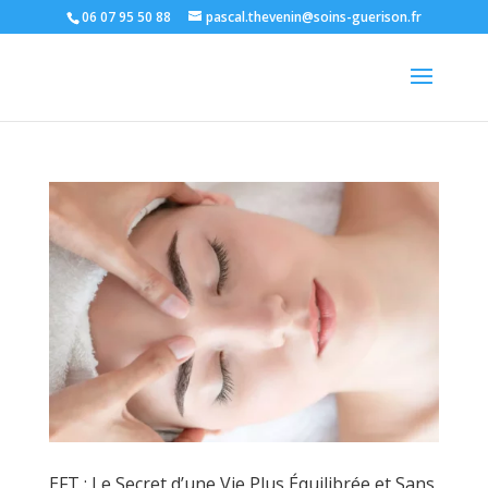
06 07 95 50 88
pascal.thevenin@soins-guerison.fr
EFT : Le Secret d’une Vie Plus Équilibrée et Sans