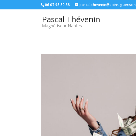
06 07 95 50 88
pascal.thevenin@soins-guerison
Pascal Thévenin
Magnétiseur Nantes