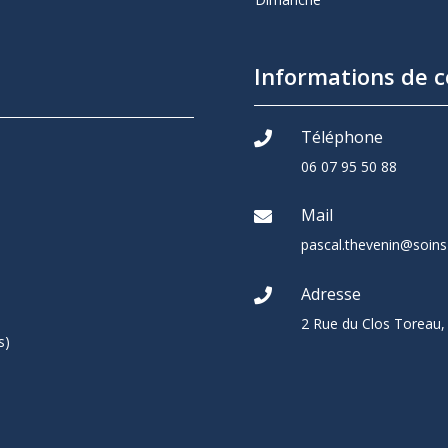
Informations de c
Téléphone

06 07 95 50 88
Mail

pascal.thevenin@soins-
Adresse

2 Rue du Clos Toreau
s)