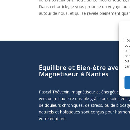
Dans cet article, je vous propose un voyage au c
autour de nous, et qui se révèle pleinement quan
Pou
coo
con
com
ou 
Équilibre et Bien-être avec P
car
Magnétiseur à Nantes
Pascal Thévenin, magnétiseur et énergéticien 
vers un mieux-être durable grâce aux soins éner
de douleurs chroniques, de stress, ou de blocag
naturels et holistiques sont conçus pour harmoni
votre équilibre.