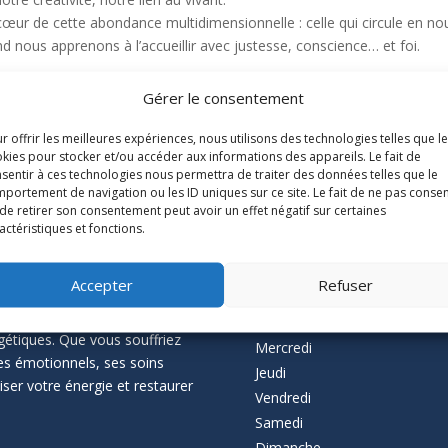
œur de cette abondance multidimensionnelle : celle qui circule en no
d nous apprenons à l’accueillir avec justesse, conscience… et foi.
Gérer le consentement
r offrir les meilleures expériences, nous utilisons des technologies telles que l
kies pour stocker et/ou accéder aux informations des appareils. Le fait de
sentir à ces technologies nous permettra de traiter des données telles que le
portement de navigation ou les ID uniques sur ce site. Le fait de ne pas consen
de retirer son consentement peut avoir un effet négatif sur certaines
ascal Thévenin,
Les horaires du c
actéristiques et fonctions.
Accepter
Refuser
Lundi
à Nantes, vous accompagne
Mardi
gétiques. Que vous souffriez
Mercredi
es émotionnels, ses soins
Jeudi
ser votre énergie et restaurer
Vendredi
Samedi
Dimanche