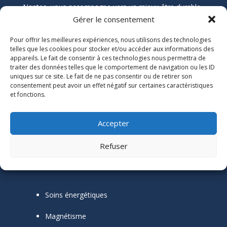
Nantes, vous accompagne vers un mieux-être durable
grâce aux soins énergétiques. Que vous souffriez de
Gérer le consentement
douleurs chroniques, de stress, ou de blocages
Pour offrir les meilleures expériences, nous utilisons des technologies
émotionnels, ses soins naturels et holistiques sont
telles que les cookies pour stocker et/ou accéder aux informations des
conçus pour harmoniser votre énergie et restaurer
appareils. Le fait de consentir à ces technologies nous permettra de
votre équilibre.
traiter des données telles que le comportement de navigation ou les ID
uniques sur ce site. Le fait de ne pas consentir ou de retirer son
consentement peut avoir un effet négatif sur certaines caractéristiques
Informations Légales

et fonctions.
Numéro SIRET :
51118684300039
Accepter
Mentions Légales
Refuser
Mes outils thérapeutiques
Soins énergétiques
Magnétisme