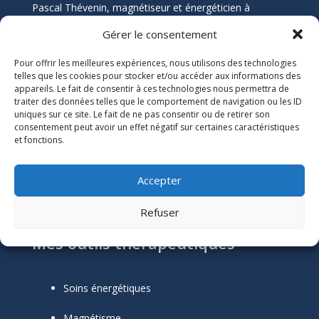
Pascal Thévenin, magnétiseur et énergéticien à
Nantes, vous accompagne vers un mieux-être durable
Gérer le consentement
grâce aux soins énergétiques. Que vous souffriez de
douleurs chroniques, de stress, ou de blocages
Pour offrir les meilleures expériences, nous utilisons des technologies
émotionnels, ses soins naturels et holistiques sont
telles que les cookies pour stocker et/ou accéder aux informations des
appareils. Le fait de consentir à ces technologies nous permettra de
conçus pour harmoniser votre énergie et restaurer
traiter des données telles que le comportement de navigation ou les ID
votre équilibre.
uniques sur ce site. Le fait de ne pas consentir ou de retirer son
consentement peut avoir un effet négatif sur certaines caractéristiques
Informations Légales
et fonctions.

Numéro SIRET :
51118684300039
Accepter
Mentions Légales
Refuser
Mes outils thérapeutiques
Soins énergétiques
Magnétisme