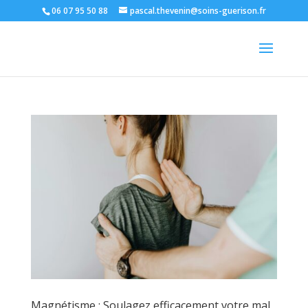
06 07 95 50 88
pascal.thevenin@soins-guerison.fr
Magnétisme : Soulagez efficacement votre mal