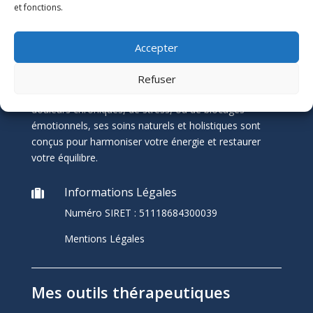
Pascal Thévenin, Magnétiseur à
et fonctions.
Nantes
Accepter
Pascal Thévenin, magnétiseur et énergéticien à
Nantes, vous accompagne vers un mieux-être durable
Refuser
grâce aux soins énergétiques. Que vous souffriez de
douleurs chroniques, de stress, ou de blocages
émotionnels, ses soins naturels et holistiques sont
conçus pour harmoniser votre énergie et restaurer
votre équilibre.
Informations Légales

Numéro SIRET :
51118684300039
Mentions Légales
Mes outils thérapeutiques