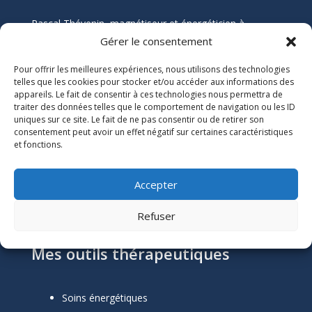
Pascal Thévenin, magnétiseur et énergéticien à
Nantes, vous accompagne vers un mieux-être durable
Gérer le consentement
grâce aux soins énergétiques. Que vous souffriez de
Pour offrir les meilleures expériences, nous utilisons des technologies
douleurs chroniques, de stress, ou de blocages
telles que les cookies pour stocker et/ou accéder aux informations des
émotionnels, ses soins naturels et holistiques sont
appareils. Le fait de consentir à ces technologies nous permettra de
conçus pour harmoniser votre énergie et restaurer
traiter des données telles que le comportement de navigation ou les ID
votre équilibre.
uniques sur ce site. Le fait de ne pas consentir ou de retirer son
consentement peut avoir un effet négatif sur certaines caractéristiques
et fonctions.
Informations Légales

Numéro SIRET :
51118684300039
Accepter
Mentions Légales
Refuser
Mes outils thérapeutiques
Soins énergétiques