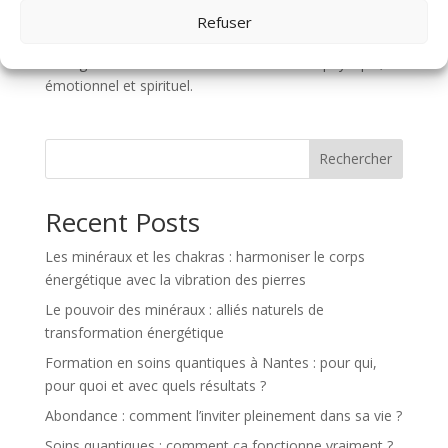
pour qui et pourquoi ils sont utiles, et le déroulement
Refuser
d’une séance. Un guide complet pour comprendre
l’énergie vitale et améliorer votre bien-être physique,
émotionnel et spirituel.
Rechercher
Recent Posts
Les minéraux et les chakras : harmoniser le corps
énergétique avec la vibration des pierres
Le pouvoir des minéraux : alliés naturels de
transformation énergétique
Formation en soins quantiques à Nantes : pour qui,
pour quoi et avec quels résultats ?
Abondance : comment l’inviter pleinement dans sa vie ?
Soins quantiques : comment ça fonctionne vraiment ?