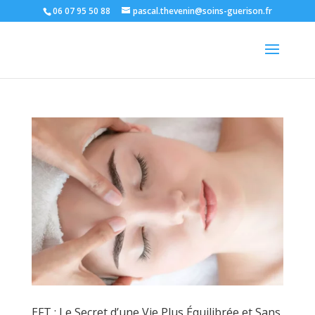
06 07 95 50 88
pascal.thevenin@soins-guerison.fr
EFT : Le Secret d’une Vie Plus Équilibrée et Sans