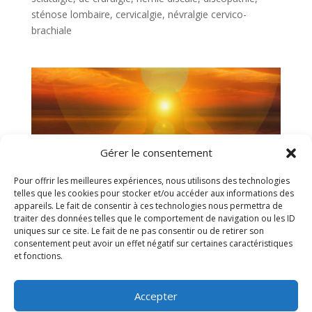
sténose lombaire, cervicalgie, névralgie cervico-
brachiale
Gérer le consentement
Pour offrir les meilleures expériences, nous utilisons des technologies
telles que les cookies pour stocker et/ou accéder aux informations des
appareils. Le fait de consentir à ces technologies nous permettra de
traiter des données telles que le comportement de navigation ou les ID
uniques sur ce site. Le fait de ne pas consentir ou de retirer son
consentement peut avoir un effet négatif sur certaines caractéristiques
Soins Énergétiques : Comment ça marche ?
et fonctions.
Pour qui ? Pour quoi ? Bienfaits et méthodes
par
Pascal Thévenin
|
8 Sep 2021
|
Soins énergétiques
Accepter
Soins Énergétiques : léfinition, bienfaits, techniques,