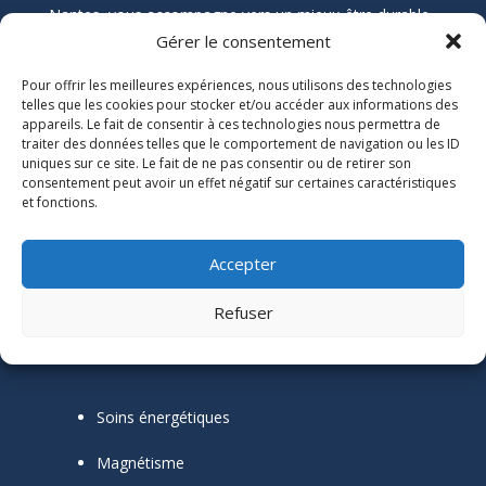
Nantes, vous accompagne vers un mieux-être durable
grâce aux soins énergétiques. Que vous souffriez de
Gérer le consentement
douleurs chroniques, de stress, ou de blocages
Pour offrir les meilleures expériences, nous utilisons des technologies
émotionnels, ses soins naturels et holistiques sont
telles que les cookies pour stocker et/ou accéder aux informations des
conçus pour harmoniser votre énergie et restaurer
appareils. Le fait de consentir à ces technologies nous permettra de
votre équilibre.
traiter des données telles que le comportement de navigation ou les ID
uniques sur ce site. Le fait de ne pas consentir ou de retirer son
consentement peut avoir un effet négatif sur certaines caractéristiques
Informations Légales

et fonctions.
Numéro SIRET :
51118684300039
Accepter
Mentions Légales
Refuser
Mes outils thérapeutiques
Soins énergétiques
Magnétisme