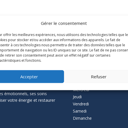
Gérer le consentement
r offrir les meilleures expériences, nous utilisons des technologies telles que l
kies pour stocker et/ou accéder aux informations des appareils. Le fait de
sentir à ces technologies nous permettra de traiter des données telles que le
portement de navigation ou les ID uniques sur ce site. Le fait de ne pas consen
ascal Thévenin,
Les horaires du c
de retirer son consentement peut avoir un effet négatif sur certaines
actéristiques et fonctions.
Lundi
Accepter
Refuser
à Nantes, vous accompagne
Mardi
gétiques. Que vous souffriez
Mercredi
es émotionnels, ses soins
Jeudi
ser votre énergie et restaurer
Vendredi
Samedi
Dimanche