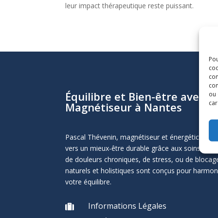
leur impact thérapeutique reste puissant.
Pou
coo
con
com
Équilibre et Bien-être avec P
ou 
car
Magnétiseur à Nantes
Pascal Thévenin, magnétiseur et énergéticien 
vers un mieux-être durable grâce aux soins éner
de douleurs chroniques, de stress, ou de blocag
naturels et holistiques sont conçus pour harmoni
votre équilibre.
Informations Légales
