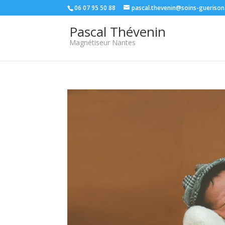
06 07 95 50 88
pascal.thevenin@soins-guerison
Pascal Thévenin
Magnétiseur Nantes