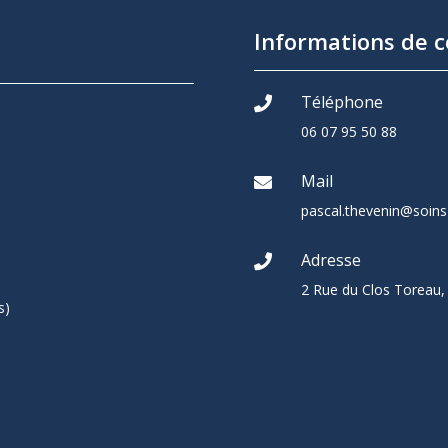
Informations de c
Téléphone

06 07 95 50 88
Mail

pascal.thevenin@soins-
Adresse

2 Rue du Clos Toreau
s)