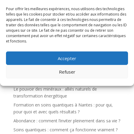
pour mobiliser l’inconscient. Elle aide à gérer le stress,
la douleur, les phobies, et bien plus. Cette méthode
Pour offrir les meilleures expériences, nous utilisons des technologies
telles que les cookies pour stocker et/ou accéder aux informations des
respectueuse favorise des transformations profondes
appareils. Le fait de consentir à ces technologies nous permettra de
et durables.
traiter des données telles que le comportement de navigation ou les ID
uniques sur ce site. Le fait de ne pas consentir ou de retirer son
consentement peut avoir un effet négatif sur certaines caractéristiques
et fonctions.
Rechercher
Accepter
Recent Posts
Refuser
Les minéraux et les chakras : harmoniser le corps
énergétique avec la vibration des pierres
Le pouvoir des minéraux : alliés naturels de
transformation énergétique
Formation en soins quantiques à Nantes : pour qui,
pour quoi et avec quels résultats ?
Abondance : comment l’inviter pleinement dans sa vie ?
Soins quantiques : comment ça fonctionne vraiment ?