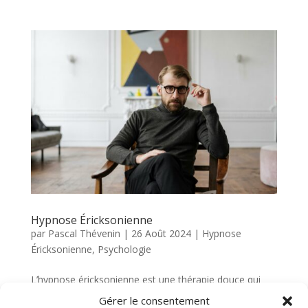
Hypnose Éricksonienne
par
Pascal Thévenin
|
26 Août 2024
|
Hypnose
Éricksonienne
,
Psychologie
L’hypnose éricksonienne est une thérapie douce qui
utilise des suggestions indirectes et des métaphores
Gérer le consentement