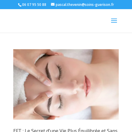
06 07 95 50 88
pascal.thevenin@soins-guerison.fr
EFT : Le Secret d’une Vie Plus Équilibrée et Sans