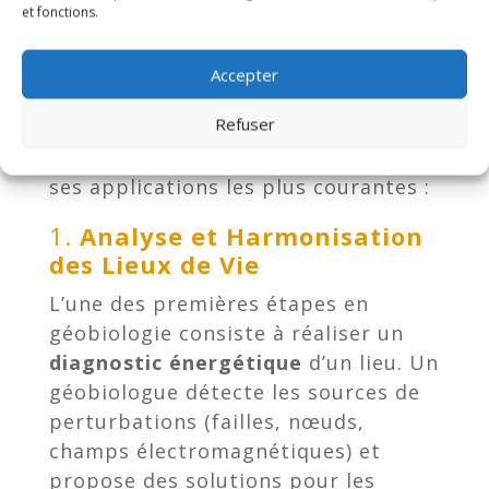
et fonctions.
Géobiologie
La géobiologie s’applique dans de
Accepter
nombreux domaines pour améliorer
Refuser
la
qualité de vie
et créer des espaces
harmonieux. Voici quelques-unes de
ses applications les plus courantes :
1.
Analyse et Harmonisation
des Lieux de Vie
L’une des premières étapes en
géobiologie consiste à réaliser un
diagnostic énergétique
d’un lieu. Un
géobiologue détecte les sources de
perturbations (failles, nœuds,
champs électromagnétiques) et
propose des solutions pour les