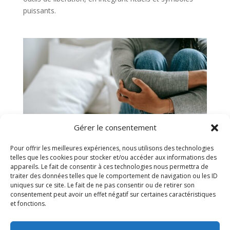
puissants.
Gérer le consentement
Pour offrir les meilleures expériences, nous utilisons des technologies
telles que les cookies pour stocker et/ou accéder aux informations des
appareils. Le fait de consentir à ces technologies nous permettra de
traiter des données telles que le comportement de navigation ou les ID
Troubles digestifs : Soulager les douleurs avec
uniques sur ce site. Le fait de ne pas consentir ou de retirer son
un Magnétiseur
consentement peut avoir un effet négatif sur certaines caractéristiques
par
Pascal Thevenin
|
11 Nov 2024
|
Coupeur de Feu
,
et fonctions.
douleurs chroniques
,
Magnétiseur
,
Magnétisme
,
Troubles digestifs