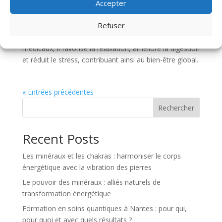
Accepter
Le magnétisme peut soulager les troubles digestifs en
Refuser
rééquilibrant l’énergie du corps, apaisant douleurs et
inflammations. Complémentaire aux traitements
médicaux, il favorise la relaxation, améliore la digestion
et réduit le stress, contribuant ainsi au bien-être global.
« Entrées précédentes
Rechercher
Recent Posts
Les minéraux et les chakras : harmoniser le corps
énergétique avec la vibration des pierres
Le pouvoir des minéraux : alliés naturels de
transformation énergétique
Formation en soins quantiques à Nantes : pour qui,
pour quoi et avec quels résultats ?