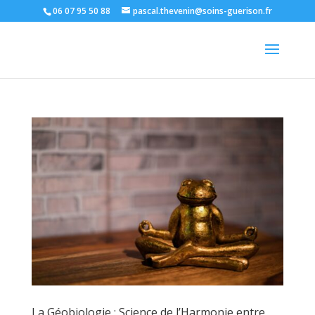
06 07 95 50 88
pascal.thevenin@soins-guerison.fr
La Géobiologie : Science de l’Harmonie entre